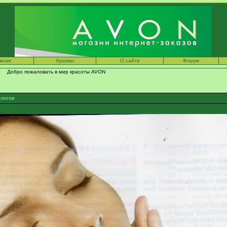
вная
Архивы
О сайте
Форум
обро пожаловать в мир красоты AVON
ологов