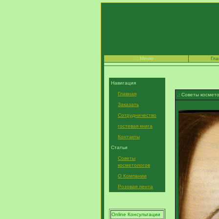
.:: Меню
Гла
Д
Навигация
Главная
.: Советы космет
Заказать
Сотрудничество
гостевая книга
Контакты
Статьи
Советы
косметологов
О Компании
Розовая лента
Online Консультации