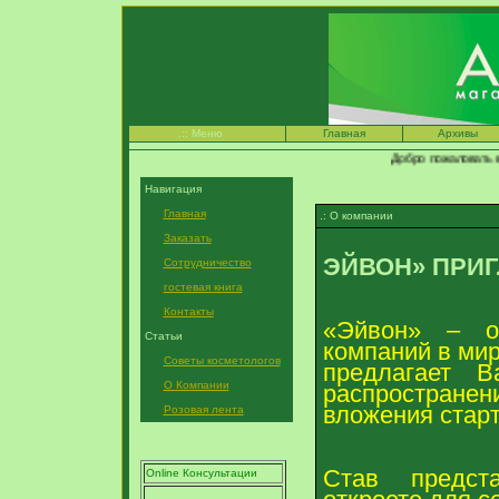
.:: Меню
Главная
Архивы
Добро пожаловать в мир
Навигация
Главная
.: О компании
Заказать
ЭЙВОН» ПРИГ
Сотрудничество
гостевая книга
Контакты
«Эйвон» – о
Статьи
компаний в ми
Советы косметологов
предлагает 
О Компании
распространени
вложения старт
Розовая лента
Став предст
Online Консультации