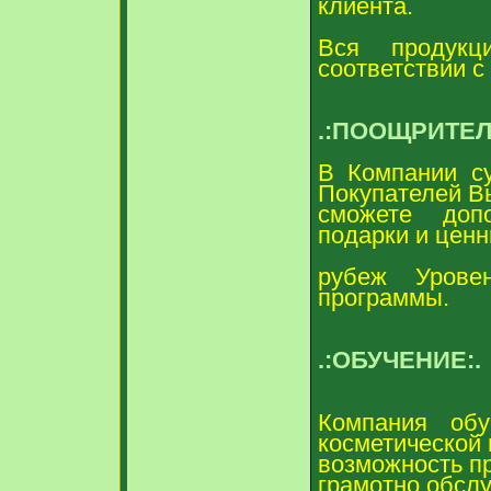
клиента.
Вся продукц
соответствии с
.:ПООЩРИТЕ
В Компании с
Покупателей В
сможете доп
подарки и ценн
рубеж Урове
программы.
.:ОБУЧЕНИЕ:.
Компания обу
косметической 
возможность п
грамотно обслу