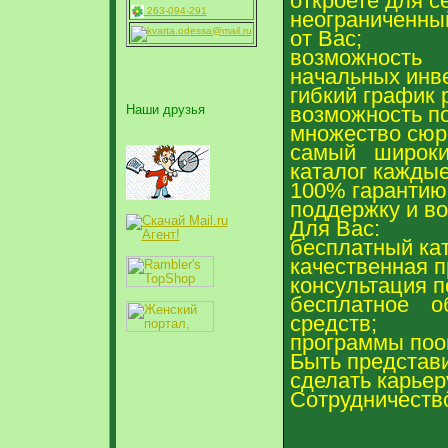
откроете для с
263-094-291
неограниченны
kvarta.odessa@mail.ru
от Вас;
возможность
начальных инв
гибкий график 
Наши друзья
возможность по
множество сюр
самый широки
каталог каждые
100% гарантию 
поддержку и во
Для Вас:
бесплатный кат
качественная п
консультация п
бесплатное о
средств;
программы поощ
Быть представи
сделать карьер
Сотрудничеств